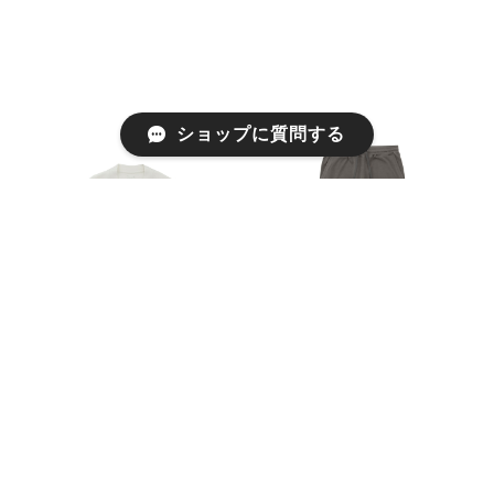
ショップに質問する
Nercocia. ハトムギ練り込
Nercocia. ハトムギ練り込
みエイトロックスムース カ
みエイトロックスムース パ
ーディガン
ンツ
¥19,800
¥15,400