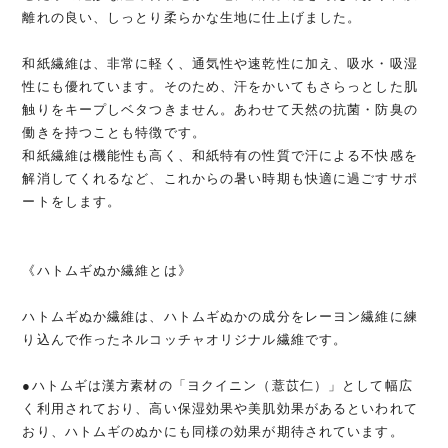
離れの良い、しっとり柔らかな生地に仕上げました。
和紙繊維は、非常に軽く、通気性や速乾性に加え、吸水・吸湿
性にも優れています。そのため、汗をかいてもさらっとした肌
触りをキープしベタつきません。あわせて天然の抗菌・防臭の
働きを持つことも特徴です。
和紙繊維は機能性も高く、和紙特有の性質で汗による不快感を
解消してくれるなど、これからの暑い時期も快適に過ごすサポ
ートをします。
《ハトムギぬか繊維とは》
ハトムギぬか繊維は、ハトムギぬかの成分をレーヨン繊維に練
り込んで作ったネルコッチャオリジナル繊維です。
●ハトムギは漢方素材の「ヨクイニン（薏苡仁）」として幅広
く利用されており、高い保湿効果や美肌効果があるといわれて
おり、ハトムギのぬかにも同様の効果が期待されています。