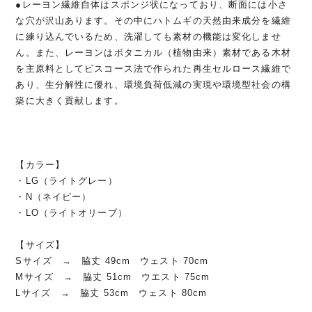
●レーヨン繊維自体はスポンジ状になっており、断面には小さ
な穴が沢山あります。その中にハトムギの天然由来成分を繊維
に練り込んでいるため、洗濯しても素材の機能は変化しませ
ん。また、レーヨンはボタニカル（植物由来）素材である木材
を主原料としてビスコース法で作られた再生セルロース繊維で
あり、生分解性に優れ、環境負荷低減の実現や環境型社会の構
築に大きく貢献します。
【カラー】
・LG（ライトグレー）
・N（ネイビー）
・LO（ライトオリーブ）
【サイズ】
Sサイズ → 脇丈 49cm ウェスト 70cm
Mサイズ → 脇丈 51cm ウエスト 75cm
Lサイズ → 脇丈 53cm ウェスト 80cm