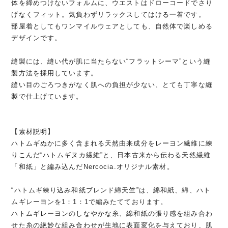
体を締めつけないフォルムに、ウエストはドローコードでさり
げなくフィット。気負わずリラックスしてはける一着です。
部屋着としてもワンマイルウェアとしても、自然体で楽しめる
デザインです。
縫製には、縫い代が肌に当たらない“フラットシーマ”という縫
製方法を採用しています。
縫い目のごろつきがなく肌への負担が少ない、とても丁寧な縫
製で仕上げています。
【素材説明】
ハトムギぬかに多く含まれる天然由来成分をレーヨン繊維に練
りこんだ“ハトムギヌカ繊維”と、日本古来から伝わる天然繊維
「和紙」と編み込んだNercocia.オリジナル素材。
“ハトムギ練り込み和紙ブレンド綿天竺”は、綿和紙、綿、ハト
ムギレーヨンを1：1：1で編みたてております。
ハトムギレーヨンのしなやかな糸、綿和紙の張り感を組み合わ
せた糸の絶妙な組み合わせが生地に表面変化を与えており、肌