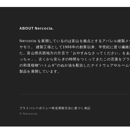
ABOUT Nercocia.
Nercocia.を展開しているのは富山を拠点とするアパレル縫製
ヤモリ。 縫製工場として1966年の創業以来、半世紀に渡り繊
た。富山県呉西地方の方言で「おやすみなさってください」をあ
っちゃ」。古くから安らぎの時間をつくってきたこの言葉をブラ
の和漢植物“ハトムギ”のぬか油を配合したナイトウェアやルー
製品を展開しています。
プライバシーポリシー
特定商取引法に基づく表記
© Nercocia.