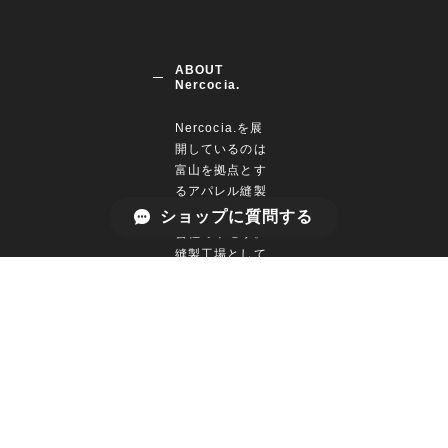
ABOUT
Nercocia.
Nercocia.を展
開しているのは
富山を拠点とす
るアパレル縫製
メーカー・株式
ショップに質問する
会社ミヤモリ。
縫製工場として
1966年の創業以
来、半世紀に渡
り繊維業を営ん
できました。富
山県呉西地方の
方言で「おやす
みなさってくだ
さい」をあらわ
す言葉「ねるこ