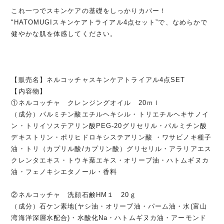
これ一つでスキンケアの基礎をしっかりカバー！
“HATOMUGIスキンケアトライアル4点セット”で、なめらかで
健やかな肌を体感してください。
【販売名】ネルコッチャスキンケアトライアル4点SET
【内容物】
①ネルコッチャ クレンジングオイル 20ｍｌ
（成分）パルミチン酸エチルヘキシル・トリエチルヘキサノイ
ン・トリイソステアリン酸PEG-20グリセリル・パルミチン酸
デキストリン・ポリヒドロキシステアリン酸 ・ワサビノキ種子
油・トリ（カプリル酸/カプリン酸）グリセリル・アラリアエス
クレンタエキス・トウキ葉エキス・オリーブ油・ハトムギヌカ
油・フェノキシエタノール・香料
②ネルコッチャ 洗顔石鹸HM１ 20ｇ
（成分）石ケン素地(ヤシ油・オリーブ油・パーム油・水(富山
湾海洋深層水配合)・水酸化Na・ハトムギヌカ油・アーモンド