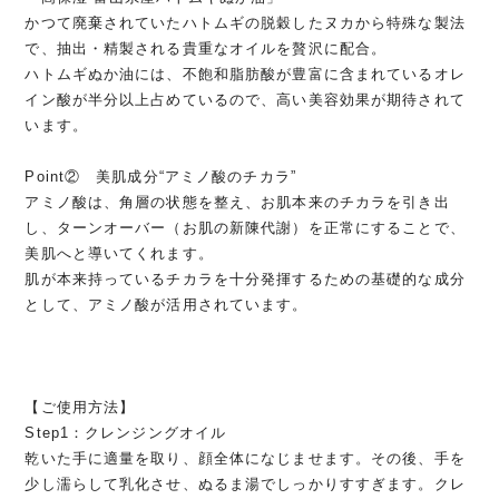
かつて廃棄されていたハトムギの脱穀したヌカから特殊な製法
で、抽出・精製される貴重なオイルを贅沢に配合。
ハトムギぬか油には、不飽和脂肪酸が豊富に含まれているオレ
イン酸が半分以上占めているので、高い美容効果が期待されて
います。
Point② 美肌成分“アミノ酸のチカラ”
アミノ酸は、角層の状態を整え、お肌本来のチカラを引き出
し、ターンオーバー（お肌の新陳代謝）を正常にすることで、
美肌へと導いてくれます。
肌が本来持っているチカラを十分発揮するための基礎的な成分
として、アミノ酸が活用されています。
【ご使用方法】
Step1：クレンジングオイル
乾いた手に適量を取り、顔全体になじませます。その後、手を
少し濡らして乳化させ、ぬるま湯でしっかりすすぎます。クレ