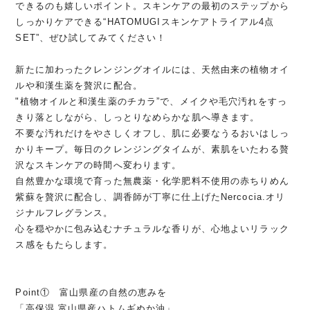
できるのも嬉しいポイント。スキンケアの最初のステップから
しっかりケアできる“HATOMUGIスキンケアトライアル4点
SET”、ぜひ試してみてください！
新たに加わったクレンジングオイルには、天然由来の植物オイ
ルや和漢生薬を贅沢に配合。
"植物オイルと和漢生薬のチカラ”で、メイクや毛穴汚れをすっ
きり落としながら、しっとりなめらかな肌へ導きます。
不要な汚れだけをやさしくオフし、肌に必要なうるおいはしっ
かりキープ。毎日のクレンジングタイムが、素肌をいたわる贅
沢なスキンケアの時間へ変わります。
自然豊かな環境で育った無農薬・化学肥料不使用の赤ちりめん
紫蘇を贅沢に配合し、調香師が丁寧に仕上げたNercocia.オリ
ジナルフレグランス。
心を穏やかに包み込むナチュラルな香りが、心地よいリラック
ス感をもたらします。
Point① 富山県産の自然の恵みを
「高保湿 富山県産ハトムギぬか油」