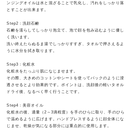
ンジングオイルは水と混ざることで乳化し、汚れをしっかり落
とすことが出来ます。
Step2：洗顔石鹸
石鹸を濡らしてしっかり泡立て、泡で顔を包み込むように優し
く洗います。
洗い終えたらぬるま湯でしっかりすすぎ、タオルで押さえるよ
うに水分を拭き取ります。
Step3：化粧水
化粧水をたっぷり肌になじませます。
その際、大きめのコットンやシートを使ってパックのように浸
透させるとより効果的です。ポイントは、洗顔後の軽いタオル
ドライ後、なるべく早く行うことです。
Step4：美容オイル
化粧水の後、適量（2～3滴程度）を手のひらに取り、手のひら
で温めるように広げます。ハンドプレスするように顔全体にな
じませ、乾燥が気になる部分には重点的に使用します。