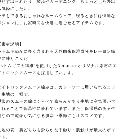
臆せず出られたり、散歩やガーデニング、ちょっとした外出
も気軽にしたい。
外出もできるおしゃれなルームウェア、寝るときには快適な
パジャマに、お家時間を快適に過ごせるアイテムです。
【素材説明】
ハトムギぬかに多く含まれる天然由来保湿成分をレーヨン繊
維に練りこんだ
“ハトムギヌカ繊維”を使用したNercocia.オリジナル素材のエ
イトロックスムースを採用しています。
エイトロックスムース編みは、カットソーに用いられるニッ
ト生地の一種で、
通常のスムース編にくらべて膨らみがあり生地に空気層が含
まれることで保温性に優れています。また、保湿感のある生
地なので乾燥が気になる肌寒い季節にもオススメです。
生地の表・裏どちらも滑らかな手触り・肌触りが最大のポイ
ント。