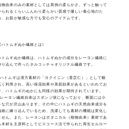
植物由来のみの素材としては異例の柔らかさ。ずっと触って
いられるくらいふんわり柔らかい質感で優しい着心地のた
め、お肌が敏感な方でも安心のアイテムです。
《ハトムギぬか繊維とは》
ハトムギぬか繊維は、ハトムギぬかの成分をレーヨン繊維に
練り込んで作ったネルコッチャオリジナル繊維です。
●ハトムギは漢方素材の「ヨクイニン（薏苡仁）」として幅
広く利用され、高い保湿効果や美肌効果があるといわれてお
り、ハトムギのぬかにも同様の効果が期待されています。
●レーヨン繊維自体はスポンジ状になっており、断面には小
さな穴が沢山あります。その中にハトムギの天然由来成分を
繊維に練り込んでいるため、洗濯しても素材の機能は変化し
ません。また、レーヨンはボタニカル（植物由来）素材であ
る木材を主原料としてビスコース法で作られた再生セルロー