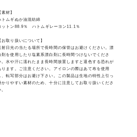
【素材】
ハトムギぬか油混紡綿
コットン88.9％ ハトムギレーヨン11.1％
【お取り扱いについて】
直射日光の当たる場所で長時間の保管はお避けください。漂
白剤を使用したり塩素系漂白剤に長時間つけないでくださ
い。水や汗に濡れたまま長時間放置しますと退色する恐れが
あります。ご注意ください。アイロンの際はあて布を使用
し、転写部分はお避け下さい。この製品は生地の特性上引っ
掛かりやすい素材のため、十分に注意してお取り扱いくださ
い。