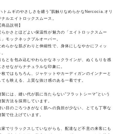
“ハトムギのやさしさを纏う”肌触りなめらかなNercocia.オリ
ジナルエイトロックスムース。
【商品説明】
柔らかさとほどよい保温性が魅力の「エイトロックスムー
ス」モックネックプルオーバー。
なめらかな肌ざわりと伸縮性で、身体にしなやかにフィッ
ト。
首もとを包み込むやわらかなネックラインが、ぬくもりを感
じさせながらナチュラルな印象に。
一枚ではもちろん、ジャケットやカーディガンのインナーと
しても映える、上質な抜け感のある一着です。
縫製には、縫い代が肌に当たらない“フラットシーマ”という
縫製方法を採用しています。
縫い目のごろつきがなく肌への負担が少ない、とても丁寧な
縫製で仕上げています。
お家でリラックスしていながらも、配達など不意の来客にも