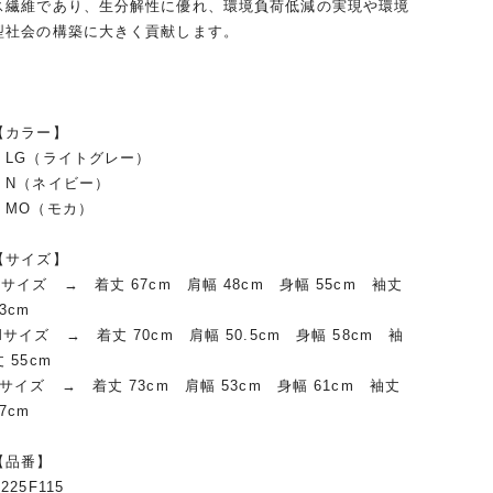
ス繊維であり、生分解性に優れ、環境負荷低減の実現や環境
型社会の構築に大きく貢献します。
【カラー】
・LG（ライトグレー）
・N（ネイビー）
・MO（モカ）
【サイズ】
Sサイズ → 着丈 67cm 肩幅 48cm 身幅 55cm 袖丈
53cm
Mサイズ → 着丈 70cm 肩幅 50.5cm 身幅 58cm 袖
丈 55cm
Lサイズ → 着丈 73cm 肩幅 53cm 身幅 61cm 袖丈
57cm
【品番】
225F115